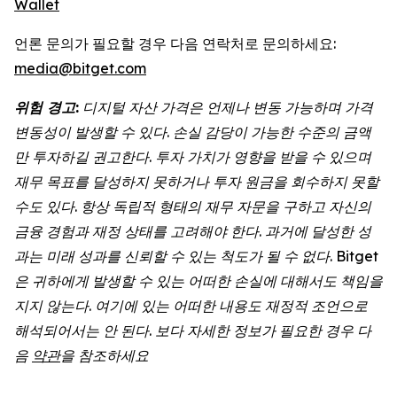
Wallet
언론 문의가 필요할 경우 다음 연락처로 문의하세요:
media@bitget.com
위험
경고
:
디지털
자산
가격은
언제나
변동
가능하며
가격
변동성이
발생할
수
있다
.
손실
감당이
가능한
수준의
금액
만
투자하길
권고한다
.
투자
가치가
영향을
받을
수
있으며
재무
목표를
달성하지
못하거나
투자
원금을
회수하지
못할
수도
있다
.
항상
독립적
형태의
재무
자문을
구하고
자신의
금융
경험과
재정
상태를
고려해야
한다
.
과거에
달성한
성
과는
미래
성과를
신뢰할
수
있는
척도가
될
수
없다
. Bitget
은
귀하에게
발생할
수
있는
어떠한
손실에
대해서도
책임을
지지
않는다
.
여기에
있는
어떠한
내용도
재정적
조언으로
해석되어서는
안
된다
.
보다
자세한
정보가
필요한
경우
다
음
약관
을
참조하세요