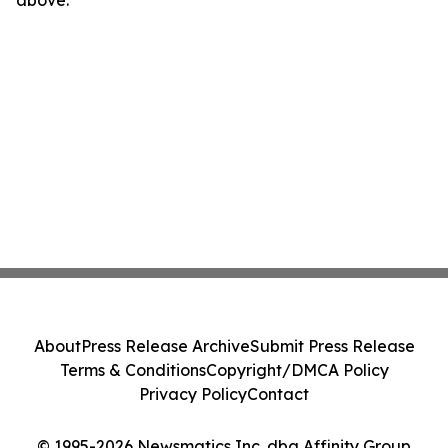
above.
About
Press Release Archive
Submit Press Release
Terms & Conditions
Copyright/DMCA Policy
Privacy Policy
Contact
© 1995-2026 Newsmatics Inc. dba Affinity Group