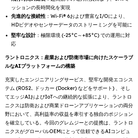
ッションの長時間化を実現
先進的な接続性
：Wi-Fi® 6および豊富なI/Oにより、
HDビデオやセンサーデータのストリーミングを可能に
堅牢な設計
：極限環境 (-25°C～+85°C) での運用に対
応
ラントロニクス：産業および防衛市場に向けたスケーラブ
ルなAIプラットフォームの構築
充実したエンジニアリングサービス、堅牢な開発エコシス
テム (ROS2､ ドッカー (Docker) などをサポート) 、そし
てエッジAIおよびIoTへの継続的な拡張により、ラントロ
ニクスは防衛および商業ドローンアプリケーションの両分
野において、高利益率の収益を牽引する独自のポジション
を確立している。今回のグレムジーとの提携は、ラントロ
ニクスがグローバルOEMにとって信頼できるAIコンピュ