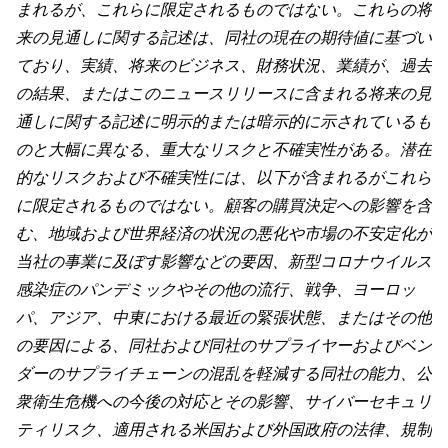
まれるが、これらに限定されるものではない。これらの将
来の見通しに関する記述は、同社の現在の期待値に基づい
ており、実績、将来のビジネス、財務状況、業績が、過去
の結果、またはこのニュースリリースに含まれる将来の見
通しに関する記述に明示的または暗示的に示されているも
のと大幅に異なる、重大なリスクと不確実性がある。潜在
的なリスクおよび不確実性には、以下が含まれるがこれら
に限定されるものではない。顧客の購買決定への影響を含
む、地域および世界経済の状況の悪化や市場の不安定化が
当社の事業に及ぼす影響などの要因、新型コロナウイルス
感染症のパンデミックやその他の流行、戦争、ヨーロッ
パ、アジア、中東における最近の緊張状態、またはその他
の要因による、同社および同社のサプライヤーおよびベン
ダーのサプライチェーンの混乱を軽減する同社の能力、公
衆衛生危機への今後の対応とその影響、サイバーセキュリ
ティリスク、適用される米国および外国政府の法律、規制