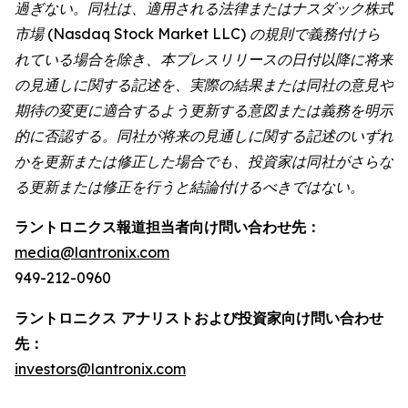
過ぎない。同社は、適用される法律またはナスダック株式
市場 (Nasdaq Stock Market LLC) の規則で義務付けら
れている場合を除き、本プレスリリースの日付以降に将来
の見通しに関する記述を、実際の結果または同社の意見や
期待の変更に適合するよう更新する意図または義務を明示
的に否認する。同社が将来の見通しに関する記述のいずれ
かを更新または修正した場合でも、投資家は同社がさらな
る更新または修正を行うと結論付けるべきではない。
ラントロニクス報道担当者向け問い合わせ先：
media@lantronix.com
949-212-0960
ラントロニクス アナリストおよび投資家向け問い合わせ
先：
investors@lantronix.com