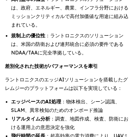
は、政府、エネルギー、農業、インフラ分野における
ミッションクリティカルで高付加価値な用途に組み込
まれている。
規制上の優位性
：ラントロニクスのソリューション
は、米国の防衛および連邦統合に必須の要件である
NDAA/TAAに完全準拠している。
差別化された技術がパフォーマンスを牽引
ラントロニクスのエッジAIソリューションを搭載したグ
レムジーのプラットフォームは以下を実現している：
エッジベースのAI処理
：物体検出、シーン認識、
SLAM、異常検知のためのオンボード推論
リアルタイム分析
：調査、地図作成、検査、防衛にお
ける運用上の意思決定を強化
飛行時間の延長
：超高効率の電力消費により、UAVミ