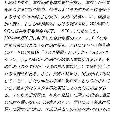
や関税の変更、買収戦略を成功裏に実施し、買収した企業
を統合する同社の能力、特許およびその他の所有権を保護
するうえでの困難および費用、同社の負債レベル、債務返
済の能力、および債務契約における制限事項、2024年9月
9日に証券取引委員会 (以下、「SEC」) に提出した、
2024年6月30日に終了した会計年度のフォーム10-Kの年
次報告書に含まれるその他の要素。これにはかかる報告書
のパートIの項目1A「リスク要因」というタイトルのセク
ション、およびSECへの他の公的提出書類が含まれる。そ
の他のリスク要因が、今後の提出書類において随時特定さ
れる可能性がある。さらに実際の結果は、同社が現在認識
していない、または同社の事業に現在重大とはみなされて
いない追加的なリスクや不確実性により異なる場合があ
る。そのため投資家は、将来の見通しに関する記述に過度
の信頼を置かないよう注意されたい。同社による将来の見
通しに関する記述は、作成日時点での事項を述べているに