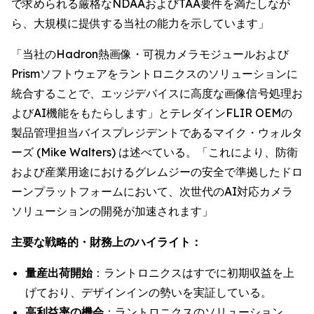
で求められる厳格なNDAAおよびTAA要件を満たしなが
ら、大規模に提供する当社の能力を示しています」
「当社のHadron熱画像・可視カメラモジュールおよび
Prismソフトウェアをラントロニクスのソリューションに
統合することで、エッジデバイスに高度な画像信号処理お
よびAI機能をもたらします」とテレダインFLIR OEMの
製品管理担当バイスプレジデントであるマイク・ウォルタ
ーズ (Mike Walters) は述べている。「これにより、防衛
および産業用途におけるグレムジーの安全で準拠したドロ
ーンプラットフォームにおいて、次世代のAI対応カメラ
ソリューションの開発が加速されます」
主要な戦略的・財務上のハイライト：
量産出荷開始
：ラントロニクスはすでに初期収益を上
げており、デザインインの勢いを実証している。
高利益率の機会
：ラントロニクスのソリューション