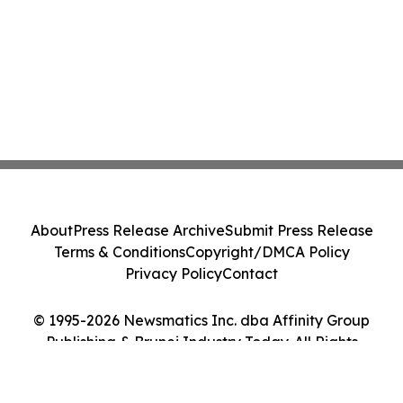
About
Press Release Archive
Submit Press Release
Terms & Conditions
Copyright/DMCA Policy
Privacy Policy
Contact
© 1995-2026 Newsmatics Inc. dba Affinity Group
Publishing & Brunei Industry Today. All Rights
Reserved.