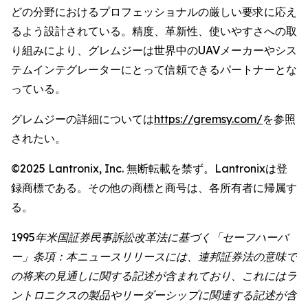
どの分野におけるプロフェッショナルの厳しい要求に応え
るよう設計されている。精度、革新性、使いやすさへの取
り組みにより、グレムジーは世界中のUAVメーカーやシス
テムインテグレーターにとって信頼できるパートナーとな
っている。
グレムジーの詳細については
https://gremsy.com/
を参照
されたい。
©2025 Lantronix, Inc. 無断転載を禁ず。Lantronixは登
録商標である。その他の商標と商号は、各所有者に帰属す
る。
1995年米国証券民事訴訟改革法に基づく「セーフハーバ
ー」条項：本ニュースリリースには、連邦証券法の意味で
の将来の見通しに関する記述が含まれており、これにはラ
ントロニクスの製品やリーダーシップに関連する記述が含