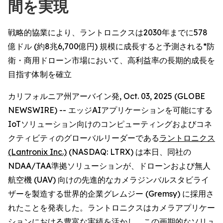
間を実現
戦略的協業により、ラントロニクスは2030年までに578
億ドル (約8兆6,700億円) 規模に成長すると予測される*防
衛・商用ドローン市場において、高利益率の長期的成長を
目指す体制を確立
カリフォルニア州アーバイン発, Oct. 03, 2025 (GLOBE
NEWSWIRE) -- エッジAIアプリケーションを可能にする
IoTソリューション向けのコンピューティングおよびコネ
クティビティのグローバルリーダーである
ラントロニクス
(Lantronix Inc.)
(NASDAQ: LTRX) は本日、同社の
NDAA/TAA準拠ソリューションが、ドローンおよび無人
航空機 (UAV) 向けの先進的なカメラジンバルスタビライ
ザーを製造する世界的企業グレムジー (Gremsy) に採用さ
れたことを発表した。ラントロニクスはカメラアプリケー
ションにおける豊富な実績を活かし、この画期的なソリュ