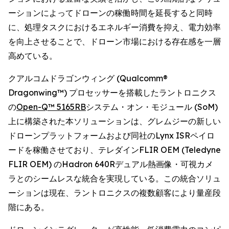
ーションによってドローンの稼働時間を延長すると同時
に、処理タスクにおけるエネルギー消費を抑え、電力効率
を向上させることで、ドローン市場における存在感を一層
高めている。
クアルコムドラゴンウィング (Qualcomm®
Dragonwing™) プロセッサーを搭載したラントロニクス
の
Open-Q™ 5165RB
システム・オン・モジュール (SoM)
上に構築された本ソリューションは、グレムジーの新しい
ドローンプラットフォームおよび同社のLynx ISRペイロ
ードを稼働させており、テレダインFLIR OEM (Teledyne
FLIR OEM) のHadron 640Rデュアル熱画像・可視カメ
ラとのシームレスな統合を実現している。この統合ソリュ
ーションは現在、ラントロニクスの複数顧客により量産段
階にある。