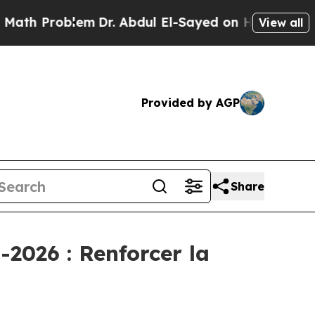
Problem
Dr. Abdul El-Sayed on Historic Michigan 
View all
Provided by AGP
Share
-2026 : Renforcer la