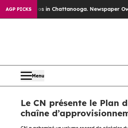
pse
Chaos in Chattanooga. Newspaper Owner Call
AGP PICKS
Menu
Le CN présente le Plan d
chaîne d’approvisionne