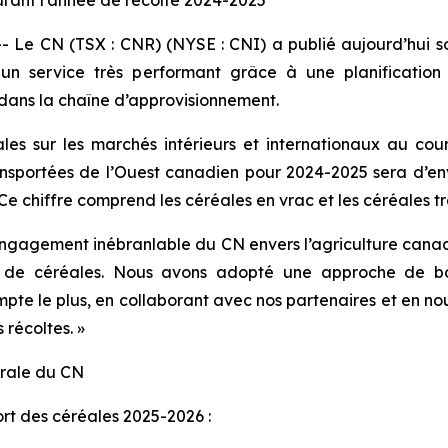
rant l’année de récolte 2024-2025
 Le CN (TSX : CNR) (NYSE : CNI) a publié aujourd’hui 
n service très performant grâce à une planification r
e dans la chaîne d’approvisionnement.
s sur les marchés intérieurs et internationaux au cour
ansportées de l’Ouest canadien pour 2024-2025 sera d’env
Ce chiffre comprend les céréales en vrac et les céréales 
l’engagement inébranlable du CN envers l’agriculture canad
es de céréales. Nous avons adopté une approche de b
te le plus, en collaborant avec nos partenaires et en nous
 récoltes. »
érale du CN
ort des céréales 2025-2026 :