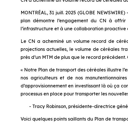
CN a acheminé un volume record de céréales du
MONTRÉAL, 31 juill. 2025 (GLOBE NEWSWIRE) --
plan démontre l’engagement du CN à offrir u
l’infrastructure et à une collaboration proactiv
Le CN a acheminé un volume record de céréale
projections actuelles, le volume de céréales tr
près d’un MTM de plus que le record précédent. 
« Notre Plan de transport des céréales illustre 
nos agriculteurs et de nos manutentionnair
d’approvisionnement en investissant là où ça comp
processus en place pour transporter les nouvelles
- Tracy Robinson, présidente-directrice gén
Voici quelques points saillants du Plan de transp