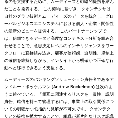
るのを支援するために、ムーディーズと戦略的提携を結ん
だことを発表する。 この契約に基づき、クオンテクサは
自社のグラフ技術とムーディーズのデータを統合し、グロ
ーバルビジネスエコシステムにおける個人・企業・関係性
の最新のビューを提供する。 このパートナーシップで
は、信頼できるデータと高度なコンテキスト分析を組み合
わせることで、意思決定レベルのインテリジェンスをワー
クフローに直接組み込み、顧客が信頼感、透明性、規制上
の確信を維持しながら、インサイトから明確かつ正確な行
動へと移行できるよう支援する。
ムーディーズのバンキングソリューション責任者であるア
ンドルー・ボッケルマン (Andrew Bockelman) は次のよ
うに述べている。「相互に関連するリスクを一貫性、説明
責任、確信を持って管理するには、事業上の取引関係につ
いての明確かつ包括的な見解が不可欠です。 クオンテク
サとの提携を拡大することで、組織が断片的なリスク認識