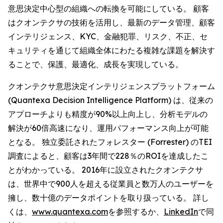
意思決定中心型の組織への転換を可能にしている。 顧客
はクオンテクサの技術を活用し、最新のデータ管理、顧客
インテリジェンス、KYC、金融犯罪、リスク、不正、セ
キュリティを通じて組織全体にわたる複雑な課題を解決す
ることで、保護、最適化、成長を実現している。
クオンテクサ意思決定インテリジェンスプラットフォーム
(Quantexa Decision Intelligence Platform) は、従来の
アプローチよりも精度が90%以上向上し、分析モデルの
解決が60倍高速になり、運用パフォーマンス向上が可能
となる。 独立委託されたフォレスター (Forrester) のTEI
調査によると、顧客は3年間で228％のROIを達成したこ
とがわかっている。 2016年に設立されたクオンテクサ
は、世界中で900人を超える従業員と数万人のユーザーを
擁し、数十億のデータポイントを取り扱っている。 詳し
くは、
www.quantexa.com
を参照するか、
LinkedIn
で同